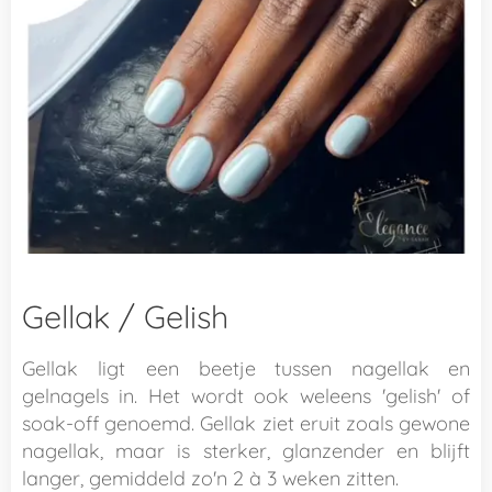
Gellak / Gelish
Gellak ligt een beetje
tussen
nagellak
en
gelnagels
in. Het wordt ook weleens 'gelish' of
soak-off genoemd. Gellak ziet eruit zoals gewone
nagellak, maar is sterker, glanzender en blijft
langer, gemiddeld zo'n 2 à 3 weken zitten.