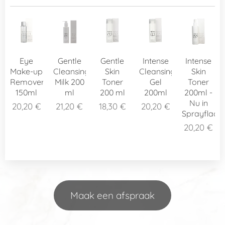
Eye
Gentle
Gentle
Intense
Intense
Make-up
Cleansing
Skin
Cleansing
Skin
Remover
Milk 200
Toner
Gel
Toner
150ml
ml
200 ml
200ml
200ml -
Nu in
20,20
€
21,20
€
18,30
€
20,20
€
Sprayflacon
20,20
€
Maak een afspraak