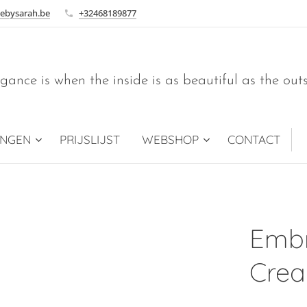
ebysarah.be
+32468189877
gance is when the inside is as beautiful as the out
INGEN
PRIJSLIJST
WEBSHOP
CONTACT
Embr
Crea