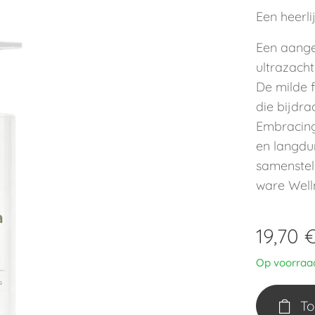
Een heerli
Een aang
ultrazacht
De milde f
die bijdr
Embracing
en langdu
samenstel
ware Well
19,70
Op voorraa
To