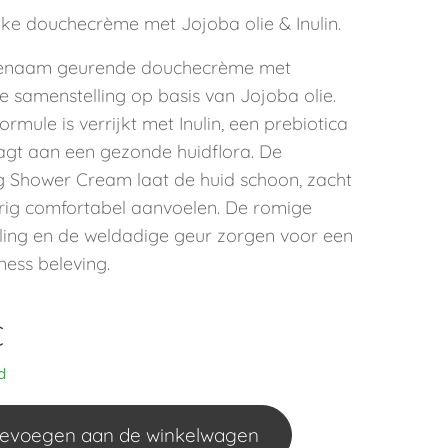
jke douchecrème met Jojoba olie & Inulin.
enaam geurende douchecrème met
e samenstelling op basis van Jojoba olie.
ormule is verrijkt met Inulin, een prebiotica
aagt aan een gezonde huidflora. De
 Shower Cream laat de huid schoon, zacht
rig comfortabel aanvoelen. De romige
ling en de weldadige geur zorgen voor een
ness beleving.
€
d
evoegen aan de winkelwagen