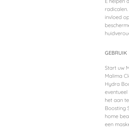
E helpen a
radicalen
invloed op
bescherme
huidverou
GEBRUIK
Start uw 
Malima Cl
Hydra Boo
eventueel 
het aan t
Boosting 
home beau
een maske