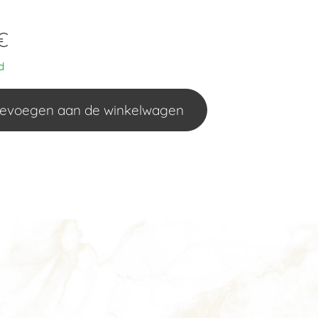
€
d
evoegen aan de winkelwagen