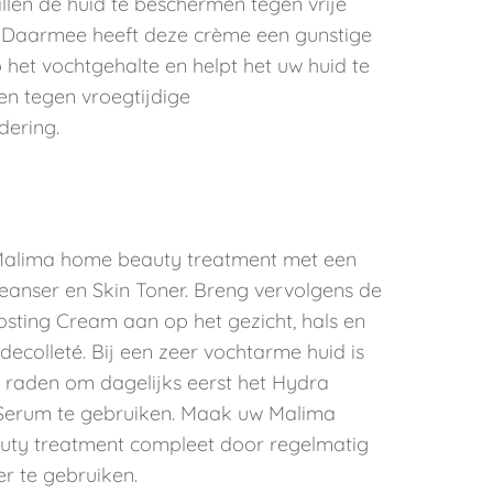
llen de huid te beschermen tegen vrije
. Daarmee heeft deze crème een gunstige
 het vochtgehalte en helpt het uw huid te
n tegen vroegtijdige
dering.
⠀⠀⠀⠀⠀⠀⠀⠀⠀
Malima home beauty treatment met een
eanser en Skin Toner. Breng vervolgens de
sting Cream aan op het gezicht, hals en
decolleté. Bij een zeer vochtarme huid is
e raden om dagelijks eerst het Hydra
Serum te gebruiken. Maak uw Malima
ty treatment compleet door regelmatig
r te gebruiken.