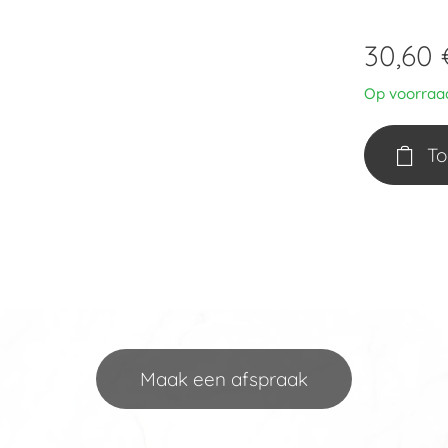
30,60
Op voorraa
To
Maak een afspraak