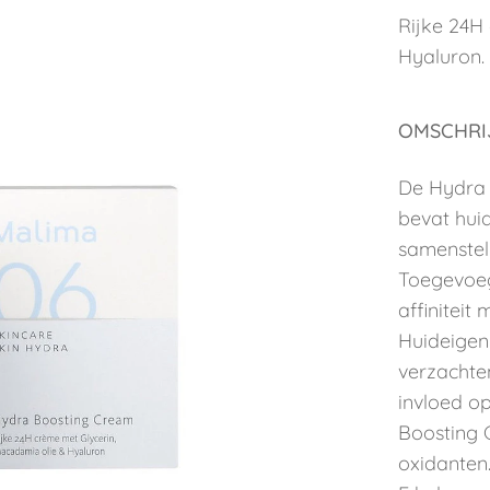
Rijke 24H
Hyaluron.
OMSCHRI
De Hydra 
bevat hui
samenstel
Toegevoeg
affiniteit
Huideigen
verzachte
invloed o
Boosting C
oxidanten.